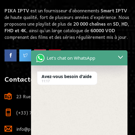
PIKA IPTV
est un fournisseur d’abonnements
Smart IPTV
de haute qualité, fort de plusieurs années d’expérience. Nous
proposons une playlist de plus de
20 000 chaînes
en
SD, HD,
FHD et 4K
, ainsi qu’un large catalogue de
60000
VOD
comprenant des films et des séries régulièrement mis à jour.
Let's chat on WhatsApp
Contactez-Nous
Avez-vous besoin d'aide
11:17
23 Rue Louis Viardot, 21000 Dijon, France
(+33) 7 73 81 71 29
info@pikaiptv.me