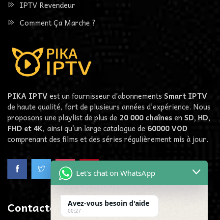
IPTV Revendeur
Comment Ça Marche ?
PIKA IPTV
est un fournisseur d’abonnements
Smart IPTV
de haute qualité, fort de plusieurs années d’expérience. Nous
proposons une playlist de plus de
20 000 chaînes
en
SD, HD,
FHD et 4K
, ainsi qu’un large catalogue de
60000
VOD
comprenant des films et des séries régulièrement mis à jour.
Let's chat on WhatsApp
Contactez-Nous
Avez-vous besoin d'aide
00:27