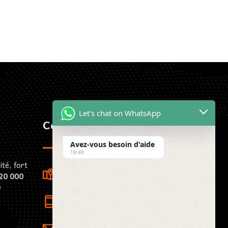
Let's chat on WhatsApp
Contactez-Nous
Avez-vous besoin d'aide
18:48
té, fort
23 Rue Louis Viardot, 21000
20 000
Dijon, France
D
(+33) 7 73 81 71 29