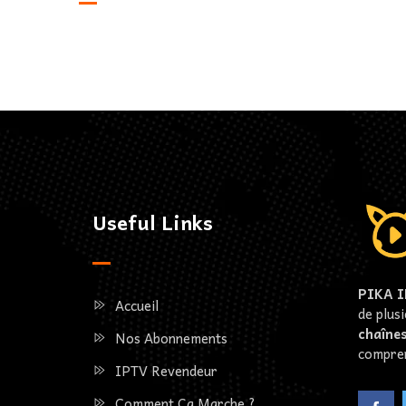
Useful Links
PIKA 
Accueil
de plus
chaîne
Nos Abonnements
compren
IPTV Revendeur
Comment Ça Marche ?