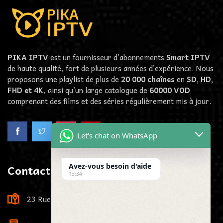
PIKA IPTV
est un fournisseur d’abonnements
Smart IPTV
de haute qualité, fort de plusieurs années d’expérience. Nous
proposons une playlist de plus de
20 000 chaînes
en
SD, HD,
FHD et 4K
, ainsi qu’un large catalogue de
60000
VOD
comprenant des films et des séries régulièrement mis à jour.
Let's chat on WhatsApp
Contactez-Nous
Avez-vous besoin d'aide
13:34
23 Rue Louis Viardot, 21000 Dijon, France