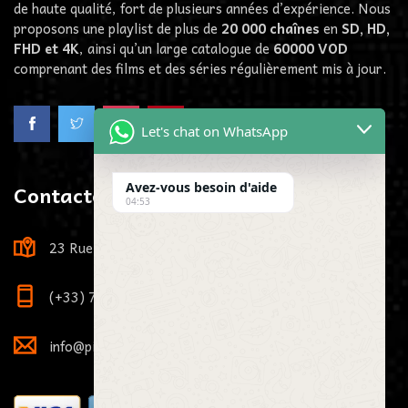
de haute qualité, fort de plusieurs années d’expérience. Nous
proposons une playlist de plus de
20 000 chaînes
en
SD, HD,
FHD et 4K
, ainsi qu’un large catalogue de
60000
VOD
comprenant des films et des séries régulièrement mis à jour.
Let's chat on WhatsApp
Contactez-Nous
Avez-vous besoin d'aide
04:53
23 Rue Louis Viardot, 21000 Dijon, France
(+33) 7 73 81 71 29
info@pikaiptv.me