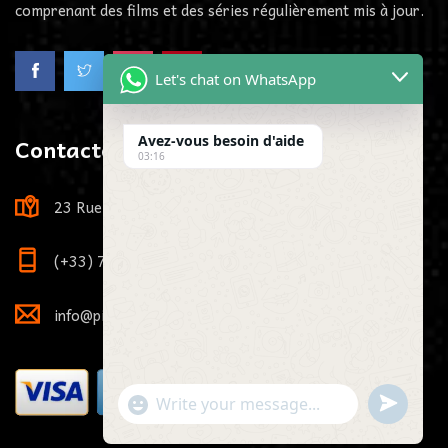
comprenant des films et des séries régulièrement mis à jour.
Let's chat on WhatsApp
Avez-vous besoin d'aide
Contactez-Nous
03:16
23 Rue Louis Viardot, 21000 Dijon, France
(+33) 7 73 81 71 29
info@pikaiptv.me
"+chaty_settings.lang.emoji_picker+"
undefined
WhatsApp Message