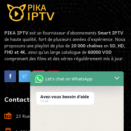
PIKA IPTV
est un fournisseur d’abonnements
Smart IPTV
de haute qualité, fort de plusieurs années d’expérience. Nous
proposons une playlist de plus de
20 000 chaînes
en
SD, HD,
FHD et 4K
, ainsi qu’un large catalogue de
60000
VOD
comprenant des films et des séries régulièrement mis à jour.
Let's chat on WhatsApp
Avez-vous besoin d'aide
Contactez-Nous
11:54
23 Rue Louis Viardot, 21000 Dijon, France