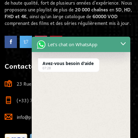
de haute qualité, fort de plusieurs années d’expérience. Nous
proposons une playlist de plus de
20 000 chaînes
en
SD, HD,
FHD et 4K
, ainsi qu’un large catalogue de
60000
VOD
comprenant des films et des séries régulièrement mis à jour.
Let's chat on WhatsApp
Contactez-Nous
Avez-vous besoin d'aide
07:28
23 Rue Louis Viardot, 21000 Dijon, France
(+33) 7 73 81 71 29
info@pikaiptv.me