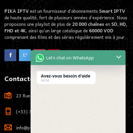
PIKA IPTV
est un fournisseur d’abonnements
Smart IPTV
de haute qualité, fort de plusieurs années d’expérience. Nous
proposons une playlist de plus de
20 000 chaînes
en
SD, HD,
FHD et 4K
, ainsi qu’un large catalogue de
60000
VOD
comprenant des films et des séries régulièrement mis à jour.
Let's chat on WhatsApp
Contactez-Nous
Avez-vous besoin d'aide
04:54
23 Rue Louis Viardot, 21000 Dijon, France
(+33) 7 73 81 71 29
info@pikaiptv.me