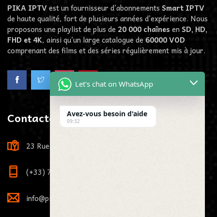
PIKA IPTV
est un fournisseur d’abonnements
Smart IPTV
de haute qualité, fort de plusieurs années d’expérience. Nous
proposons une playlist de plus de
20 000 chaînes
en
SD, HD,
FHD et 4K
, ainsi qu’un large catalogue de
60000
VOD
comprenant des films et des séries régulièrement mis à jour.
Let's chat on WhatsApp
Avez-vous besoin d'aide
Contactez-Nous
09:32
23 Rue Louis Viardot, 21000 Dijon, France
(+33) 7 73 81 71 29
info@pikaiptv.me