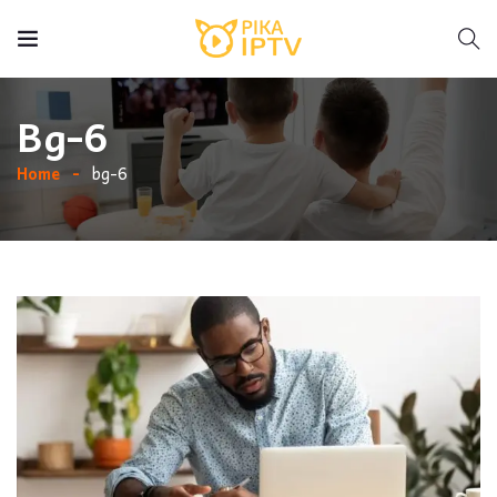
Bg-6
Home
bg-6