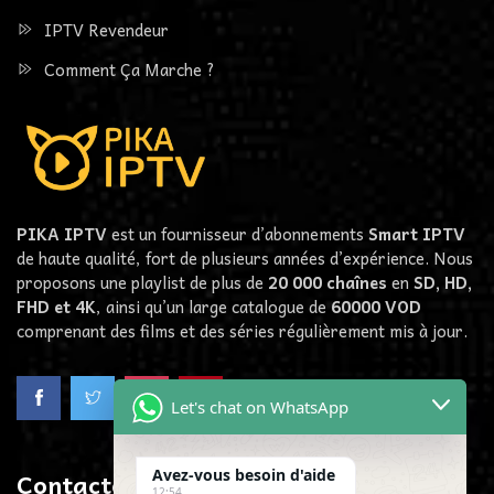
IPTV Revendeur
Comment Ça Marche ?
PIKA IPTV
est un fournisseur d’abonnements
Smart IPTV
de haute qualité, fort de plusieurs années d’expérience. Nous
proposons une playlist de plus de
20 000 chaînes
en
SD, HD,
FHD et 4K
, ainsi qu’un large catalogue de
60000
VOD
comprenant des films et des séries régulièrement mis à jour.
Let's chat on WhatsApp
Avez-vous besoin d'aide
Contactez-Nous
12:54