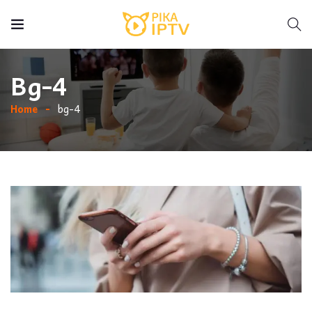
Bg-4
Home
bg-4