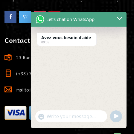
Let's chat on WhatsApp
Contact us
Avez-vous besoin d'aide
09:58
23 Rue Louis Viardot, 21000 Dijon, France
(+33) 7 73 81 71 29
mailto:info@pikaiptv.me
"+chaty_settings.lang.emoji_picker+"
undefined
WhatsApp Message