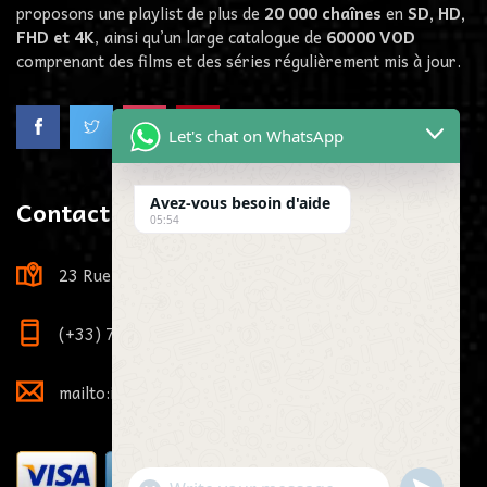
proposons une playlist de plus de
20 000 chaînes
en
SD, HD,
FHD et 4K
, ainsi qu’un large catalogue de
60000
VOD
comprenant des films et des séries régulièrement mis à jour.
Let's chat on WhatsApp
Avez-vous besoin d'aide
Contact us
05:54
23 Rue Louis Viardot, 21000 Dijon, France
(+33) 7 73 81 71 29
mailto:info@pikaiptv.me